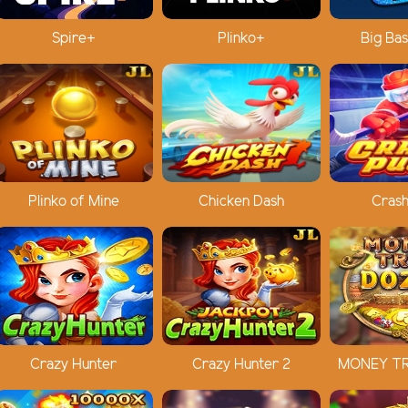
Spire+
Plinko+
Big Ba
Plinko of Mine
Chicken Dash
Cras
Crazy Hunter
Crazy Hunter 2
MONEY T