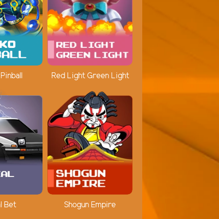
 Pinball
Red Light Green Light
al Bet
Shogun Empire