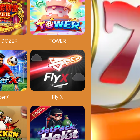
S DOZER
TOWER
cerX
Fly X