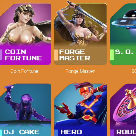
Coin Fortune
Forge Master
S