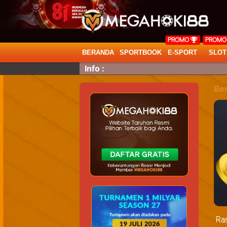
PROMO
PROM
BERANDA
SPORTBOOK
E-SPORT
SLOT
Info :
Be
Ras